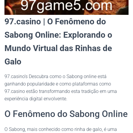
97.casino | O Fenômeno do
Sabong Online: Explorando o
Mundo Virtual das Rinhas de
Galo
97.casino’s Descubra como o Sabong online está
ganhando popularidade e como plataformas como
97.casino estão transformando esta tradição em uma
experiência digital envolvente.
O Fenômeno do Sabong Online
O Sabong, mais conhecido como rinha de galo, é uma