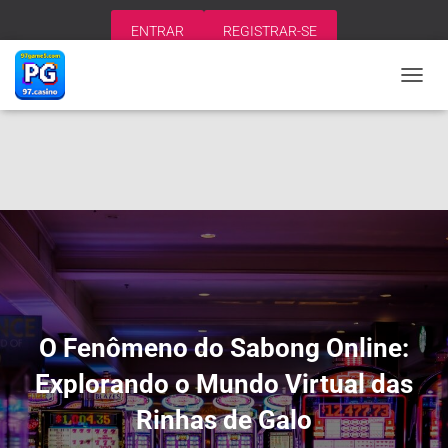
ENTRAR
REGISTRAR-SE
A
L
T
E
R
N
A
R
N
A
V
E
G
A
O Fenômeno do Sabong Online:
Ç
Ã
Explorando o Mundo Virtual das
O
Rinhas de Galo