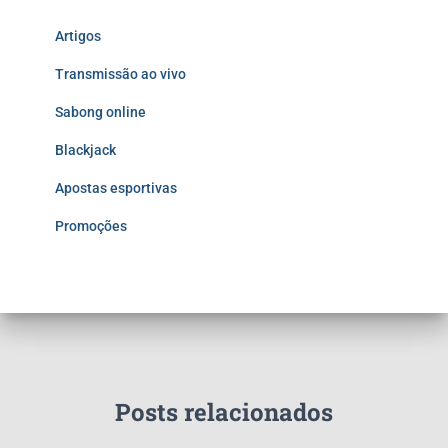
Artigos
Transmissão ao vivo
Sabong online
Blackjack
Apostas esportivas
Promoções
Posts relacionados