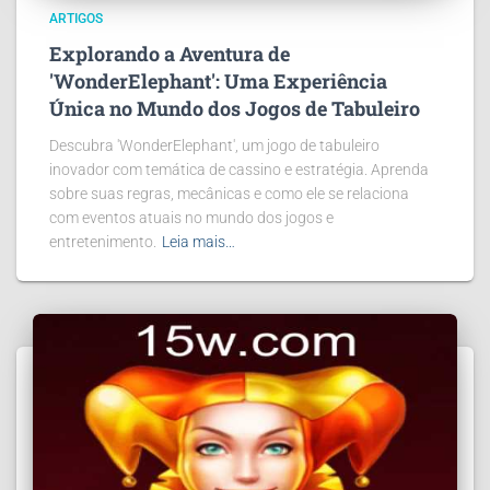
ARTIGOS
Explorando a Aventura de
'WonderElephant': Uma Experiência
Única no Mundo dos Jogos de Tabuleiro
Descubra 'WonderElephant', um jogo de tabuleiro
inovador com temática de cassino e estratégia. Aprenda
sobre suas regras, mecânicas e como ele se relaciona
com eventos atuais no mundo dos jogos e
entretenimento.
Leia mais…