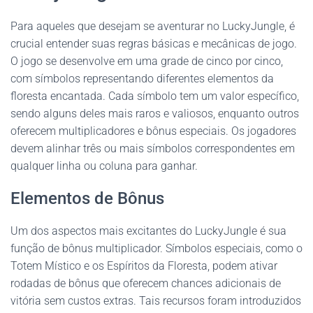
Para aqueles que desejam se aventurar no LuckyJungle, é
crucial entender suas regras básicas e mecânicas de jogo.
O jogo se desenvolve em uma grade de cinco por cinco,
com símbolos representando diferentes elementos da
floresta encantada. Cada símbolo tem um valor específico,
sendo alguns deles mais raros e valiosos, enquanto outros
oferecem multiplicadores e bônus especiais. Os jogadores
devem alinhar três ou mais símbolos correspondentes em
qualquer linha ou coluna para ganhar.
Elementos de Bônus
Um dos aspectos mais excitantes do LuckyJungle é sua
função de bônus multiplicador. Símbolos especiais, como o
Totem Místico e os Espíritos da Floresta, podem ativar
rodadas de bônus que oferecem chances adicionais de
vitória sem custos extras. Tais recursos foram introduzidos