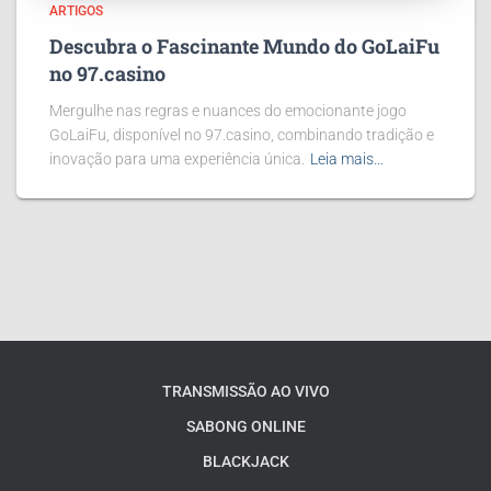
ARTIGOS
Descubra o Fascinante Mundo do GoLaiFu
no 97.casino
Mergulhe nas regras e nuances do emocionante jogo
GoLaiFu, disponível no 97.casino, combinando tradição e
inovação para uma experiência única.
Leia mais…
TRANSMISSÃO AO VIVO
SABONG ONLINE
BLACKJACK