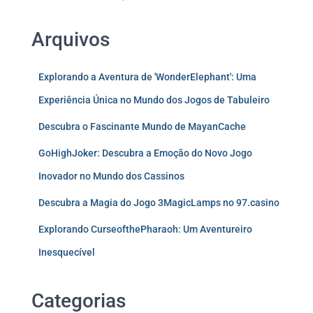
Arquivos
Explorando a Aventura de 'WonderElephant': Uma
Experiência Única no Mundo dos Jogos de Tabuleiro
Descubra o Fascinante Mundo de MayanCache
GoHighJoker: Descubra a Emoção do Novo Jogo
Inovador no Mundo dos Cassinos
Descubra a Magia do Jogo 3MagicLamps no 97.casino
Explorando CurseofthePharaoh: Um Aventureiro
Inesquecível
Categorias