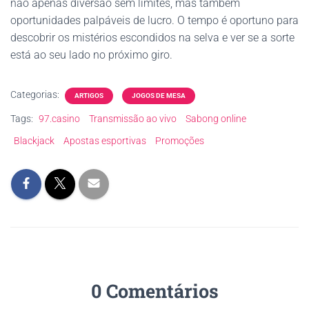
não apenas diversão sem limites, mas também
oportunidades palpáveis de lucro. O tempo é oportuno para
descobrir os mistérios escondidos na selva e ver se a sorte
está ao seu lado no próximo giro.
Categorias:
ARTIGOS
JOGOS DE MESA
Tags:
97.casino
Transmissão ao vivo
Sabong online
Blackjack
Apostas esportivas
Promoções
0 Comentários