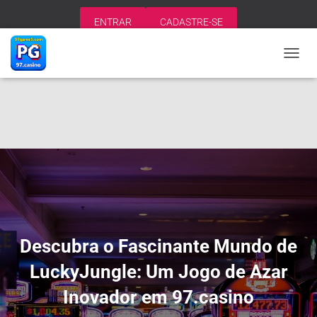
ENTRAR
CADASTRE-SE
A
L
T
E
R
N
A
R
N
A
V
E
G
A
Descubra o Fascinante Mundo de
Ç
Ã
LuckyJungle: Um Jogo de Azar
O
Inovador em 97.casino