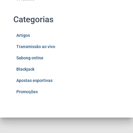
Categorias
Artigos
Transmissão ao vivo
Sabong online
Blackjack
Apostas esportivas
Promoções