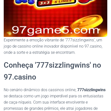
Experimente a emoção vibrante de '777sizzlingwins', um
jogo de cassino online inovador disponível no 97.casino,
onde a sorte e a estratégia se encontram.
Conheça '777sizzlingwins' no
97.casino
No cenário dinâmico dos cassinos online,
777sizzlingwins
se destaca como um jogo imperdível para os entusiastas
de caça-níqueis. Com sua interface envolvente e
promessas de grandes prêmios, ele atrai jogadores de