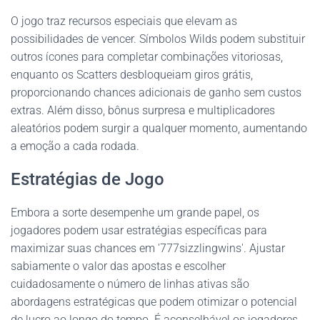
O jogo traz recursos especiais que elevam as
possibilidades de vencer. Símbolos Wilds podem substituir
outros ícones para completar combinações vitoriosas,
enquanto os Scatters desbloqueiam giros grátis,
proporcionando chances adicionais de ganho sem custos
extras. Além disso, bônus surpresa e multiplicadores
aleatórios podem surgir a qualquer momento, aumentando
a emoção a cada rodada.
Estratégias de Jogo
Embora a sorte desempenhe um grande papel, os
jogadores podem usar estratégias específicas para
maximizar suas chances em '777sizzlingwins'. Ajustar
sabiamente o valor das apostas e escolher
cuidadosamente o número de linhas ativas são
abordagens estratégicas que podem otimizar o potencial
de lucro ao longo do tempo. É aconselhável os jogadores