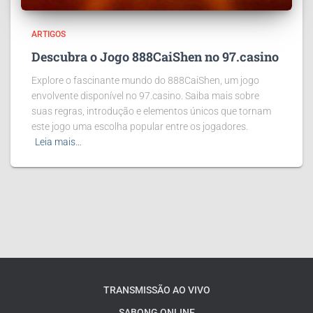
ARTIGOS
Descubra o Jogo 888CaiShen no 97.casino
Explore o fascinante mundo do 888CaiShen, um jogo
envolvente disponível no 97.casino. Saiba mais sobre
suas regras, introdução e elementos únicos que tornam
este jogo uma escolha popular entre os jogadores.
Leia mais…
TRANSMISSÃO AO VIVO
SABONG ONLINE