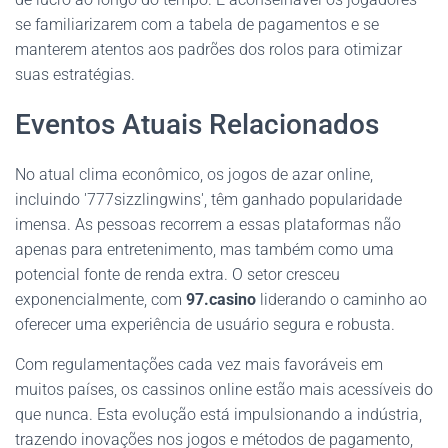
se familiarizarem com a tabela de pagamentos e se
manterem atentos aos padrões dos rolos para otimizar
suas estratégias.
Eventos Atuais Relacionados
No atual clima econômico, os jogos de azar online,
incluindo '777sizzlingwins', têm ganhado popularidade
imensa. As pessoas recorrem a essas plataformas não
apenas para entretenimento, mas também como uma
potencial fonte de renda extra. O setor cresceu
exponencialmente, com
97.casino
liderando o caminho ao
oferecer uma experiência de usuário segura e robusta.
Com regulamentações cada vez mais favoráveis em
muitos países, os cassinos online estão mais acessíveis do
que nunca. Esta evolução está impulsionando a indústria,
trazendo inovações nos jogos e métodos de pagamento,