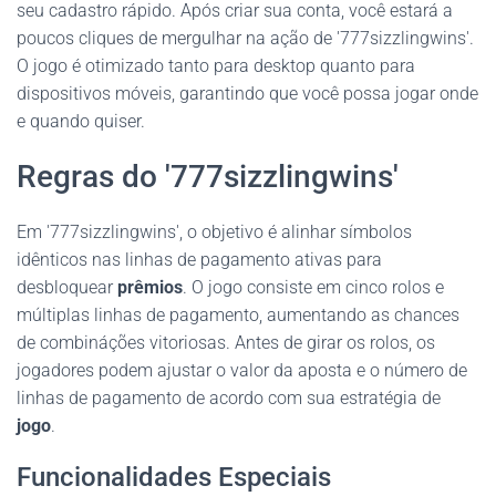
seu cadastro rápido. Após criar sua conta, você estará a
poucos cliques de mergulhar na ação de '777sizzlingwins'.
O jogo é otimizado tanto para desktop quanto para
dispositivos móveis, garantindo que você possa jogar onde
e quando quiser.
Regras do '777sizzlingwins'
Em '777sizzlingwins', o objetivo é alinhar símbolos
idênticos nas linhas de pagamento ativas para
desbloquear
prêmios
. O jogo consiste em cinco rolos e
múltiplas linhas de pagamento, aumentando as chances
de combináções vitoriosas. Antes de girar os rolos, os
jogadores podem ajustar o valor da aposta e o número de
linhas de pagamento de acordo com sua estratégia de
jogo
.
Funcionalidades Especiais