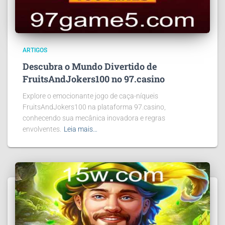
ARTIGOS
Descubra o Mundo Divertido de
FruitsAndJokers100 no 97.casino
Explore o emocionante jogo de caça-níqueis
FruitsAndJokers100 na plataforma 97.casino,
conhecendo sua mecânica inovadora e regras
envolventes.
Leia mais…