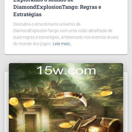
DiamondExplosionTango: Regras e
Estratégias
Descubra o emocionante universo de
DiamondExplosionTango com uma visão detalhada de
suas regras e estratégias, ambientado nos eventos atuais
do mundo dos jogos.
Leia mais…