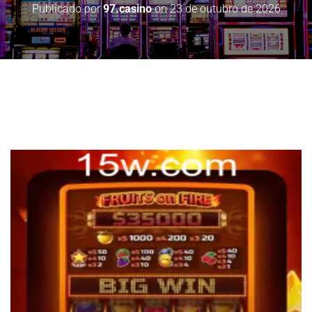
Publicado por
97.casino
on
23 de outubro de 2026