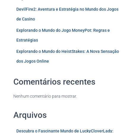
DevilFire2: Aventura e Estratégia no Mundo dos Jogos
de Casino
Explorando o Mundo do Jogo MoneyPot: Regras e
Estratégias
Explorando o Mundo do HeistStakes: A Nova Sensação
dos Jogos Online
Comentários recentes
Nenhum comentário para mostrar.
Arquivos
Descubra o Fascinante Mundo de LuckyCloverLady: