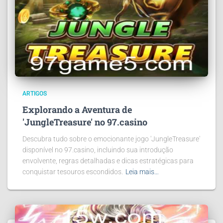
ARTIGOS
Explorando a Aventura de
'JungleTreasure' no 97.casino
Descubra tudo sobre o emocionante jogo 'JungleTreasure'
disponível no 97.casino, incluindo sua introdução
envolvente, regras detalhadas e dicas estratégicas para
conquistar tesouros escondidos.
Leia mais…