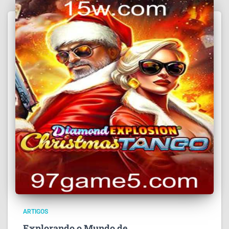
ARTIGOS
Explorando o Mundo de