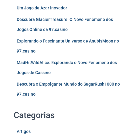
Um Jogo de Azar Inovador
Descubra GlacierTreasure: O Novo Fenômeno dos
Jogos Online da 97.casino
Explorando o Fascinante Universo de AnubisMoon no
97.casino
MadHitWildAlice: Explorando o Novo Fenômeno dos
Jogos de Cassino
Descubra o Empolgante Mundo do SugarRush1000 no
97.casino
Categorias
Artigos