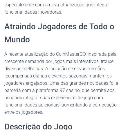
especialmente com a nova atualização que integra
funcionalidades inovadoras.
Atraindo Jogadores de Todo o
Mundo
A recente atualização do CoinMasterGO, inspirada pela
crescente demanda por jogos mais interativos, trouxe
diversas melhorias. A inclusão de novas missões,
recompensas diárias e eventos sazonais mantêm os
jogadores engajados. Uma das grandes novidades foi a
parceria com a plataforma 97.casino, que permite aos
usuários integrar suas experiências de jogo com
funcionalidades adicionais, aumentando a competição
entre os jogadores.
Descrição do Jogo