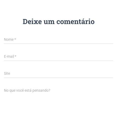
Deixe um comentário
Nome
*
E-mail
*
Site
No que você está pensando?