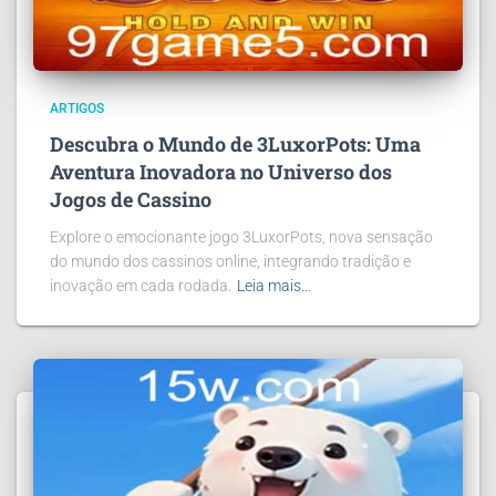
ARTIGOS
Descubra o Mundo de 3LuxorPots: Uma
Aventura Inovadora no Universo dos
Jogos de Cassino
Explore o emocionante jogo 3LuxorPots, nova sensação
do mundo dos cassinos online, integrando tradição e
inovação em cada rodada.
Leia mais…