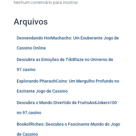
Nenhum comentário para mostrar.
Arquivos
Desvendando HotMuchacho: Um Exuberante Jogo de
Cassino Online
Descubra as Emoções de TikiBlaze no Universo de
97.casino
Explorando PharaohCoins: Um Mergulho Profundo no
Excitante Jogo de Cassino
Descubra o Mundo Divertido de FruitsAndJokers100
no 97.casino
BookofRiches: Descubra o Fascinante Mundo do Jogo
de Cassino