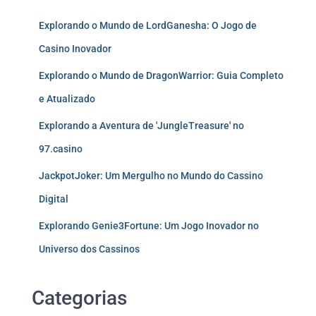
Explorando o Mundo de LordGanesha: O Jogo de
Casino Inovador
Explorando o Mundo de DragonWarrior: Guia Completo
e Atualizado
Explorando a Aventura de 'JungleTreasure' no
97.casino
JackpotJoker: Um Mergulho no Mundo do Cassino
Digital
Explorando Genie3Fortune: Um Jogo Inovador no
Universo dos Cassinos
Categorias