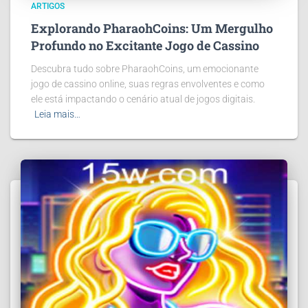
ARTIGOS
Explorando PharaohCoins: Um Mergulho
Profundo no Excitante Jogo de Cassino
Descubra tudo sobre PharaohCoins, um emocionante
jogo de cassino online, suas regras envolventes e como
ele está impactando o cenário atual de jogos digitais.
Leia mais…