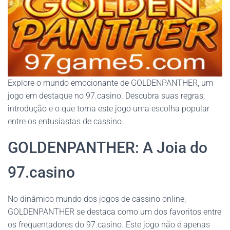
Explore o mundo emocionante de GOLDENPANTHER, um
jogo em destaque no 97.casino. Descubra suas regras,
introdução e o que torna este jogo uma escolha popular
entre os entusiastas de cassino.
GOLDENPANTHER: A Joia do
97.casino
No dinâmico mundo dos jogos de cassino online,
GOLDENPANTHER se destaca como um dos favoritos entre
os frequentadores do 97.casino. Este jogo não é apenas