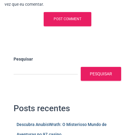
vez que eu comentar.
Pesquisar
PESQUISAR
Posts recentes
Descubra AnubisWrath: O Misterioso Mundo de
Aventuras no 97.casino