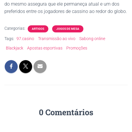
do mesmo assegura que ele permaneça atual e um dos
preferidos entre os jogadores de cassino ao redor do globo.
Categorias:
ARTIGOS
JOGOS DE MESA
Tags:
97.casino
Transmissão ao vivo
Sabong online
Blackjack
Apostas esportivas
Promoções
0 Comentários