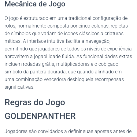
Mecânica de Jogo
O jogo é estruturado em uma tradicional configuração de
rolos, normalmente composta por cinco colunas, repletas
de símbolos que variam de ícones clássicos a criaturas
míticas. A interface intuitiva facilita a navegação,
permitindo que jogadores de todos os níveis de experiência
aproveitem a jogabilidade fluida. As funcionalidades extras
incluem rodadas grátis, multiplicadores e o cobiçado
símbolo da pantera dourada, que quando alinhado em
uma combinação vencedora desbloqueia recompensas
significativas.
Regras do Jogo
GOLDENPANTHER
Jogadores são convidados a definir suas apostas antes de