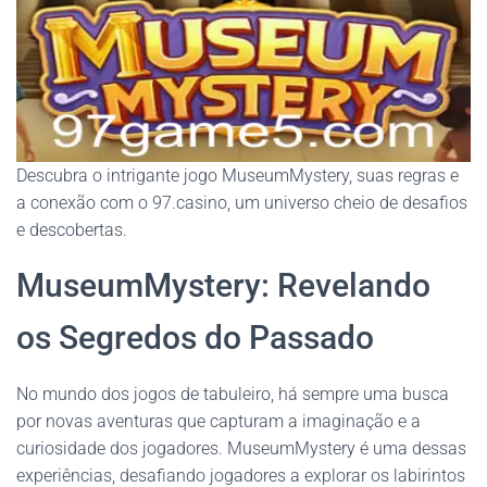
Descubra o intrigante jogo MuseumMystery, suas regras e
a conexão com o 97.casino, um universo cheio de desafios
e descobertas.
MuseumMystery: Revelando
os Segredos do Passado
No mundo dos jogos de tabuleiro, há sempre uma busca
por novas aventuras que capturam a imaginação e a
curiosidade dos jogadores. MuseumMystery é uma dessas
experiências, desafiando jogadores a explorar os labirintos