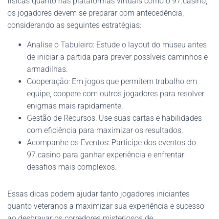
físicas quanto nas plataformas virtuais como o 97.casino,
os jogadores devem se preparar com antecedência,
considerando as seguintes estratégias:
Analise o Tabuleiro: Estude o layout do museu antes
de iniciar a partida para prever possíveis caminhos e
armadilhas.
Cooperação: Em jogos que permitem trabalho em
equipe, coopere com outros jogadores para resolver
enigmas mais rapidamente.
Gestão de Recursos: Use suas cartas e habilidades
com eficiência para maximizar os resultados.
Acompanhe os Eventos: Participe dos eventos do
97.casino para ganhar experiência e enfrentar
desafios mais complexos.
Essas dicas podem ajudar tanto jogadores iniciantes
quanto veteranos a maximizar sua experiência e sucesso
ao desbravar os corredores misteriosos de