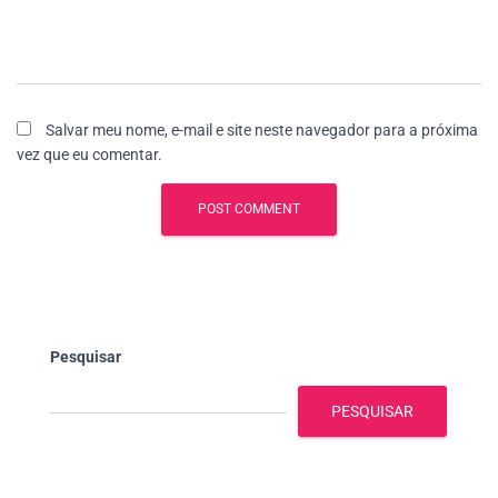
Salvar meu nome, e-mail e site neste navegador para a próxima
vez que eu comentar.
Pesquisar
PESQUISAR