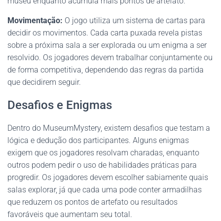
museu enquanto acumula mais pontos de artefato.
Movimentação:
O jogo utiliza um sistema de cartas para
decidir os movimentos. Cada carta puxada revela pistas
sobre a próxima sala a ser explorada ou um enigma a ser
resolvido. Os jogadores devem trabalhar conjuntamente ou
de forma competitiva, dependendo das regras da partida
que decidirem seguir.
Desafios e Enigmas
Dentro do MuseumMystery, existem desafios que testam a
lógica e dedução dos participantes. Alguns enigmas
exigem que os jogadores resolvam charadas, enquanto
outros podem pedir o uso de habilidades práticas para
progredir. Os jogadores devem escolher sabiamente quais
salas explorar, já que cada uma pode conter armadilhas
que reduzem os pontos de artefato ou resultados
favoráveis que aumentam seu total.