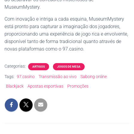
MuseumMystery.
Com inovação e intriga a cada esquina, MuseumMystery
está pronto para capturar a imaginação dos jogadores,
proporcionando uma experiência de jogo rica e envolvente,
disponível tanto de forma tradicional quanto através de
novas plataformas como o 97.casino.
Categorias:
ARTIGOS
JOGOS DE MESA
Tags:
97.casino
Transmissão ao vivo
Sabong online
Blackjack
Apostas esportivas
Promoções