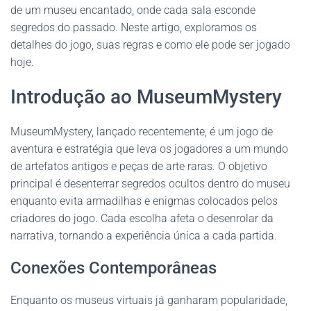
de um museu encantado, onde cada sala esconde
segredos do passado. Neste artigo, exploramos os
detalhes do jogo, suas regras e como ele pode ser jogado
hoje.
Introdução ao MuseumMystery
MuseumMystery, lançado recentemente, é um jogo de
aventura e estratégia que leva os jogadores a um mundo
de artefatos antigos e peças de arte raras. O objetivo
principal é desenterrar segredos ocultos dentro do museu
enquanto evita armadilhas e enigmas colocados pelos
criadores do jogo. Cada escolha afeta o desenrolar da
narrativa, tornando a experiência única a cada partida.
Conexões Contemporâneas
Enquanto os museus virtuais já ganharam popularidade,